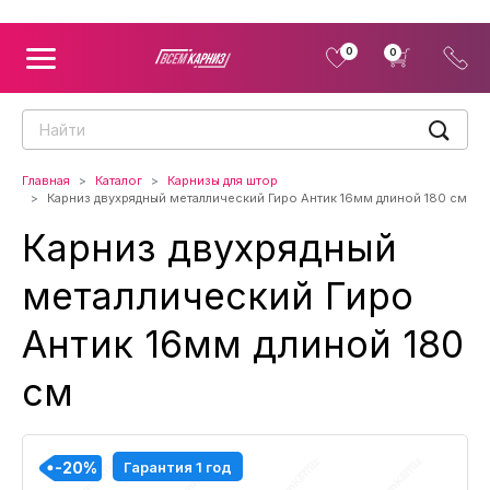
0
0
Главная
Каталог
Карнизы для штор
Карниз двухрядный металлический Гиро Антик 16мм длиной 180 см
Карниз двухрядный
металлический Гиро
Антик 16мм длиной 180
см
-20%
-20%
-20%
-20%
-20%
-20%
-20%
-20%
-20%
-20%
-20%
-20%
Гарантия 1 год