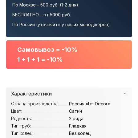
По Москве – 500 руб. (1-2 дня)
БЕСПЛАТНО – от 5000 руб.
По России (уточняйте у наших менеджеров)
Самовывоз = -10%
1 + 1 + 1 = -10%
Характеристики
Страна производства:
Россия «Lm Decor»
Цвет:
Сатин
Рядность:
2 ряда
Тип труб:
Гладкая
Тип колец:
Без колец