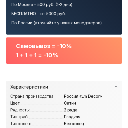
По Москве – 500 руб. (1-2 дня)
БЕСПЛАТНО – от 5000 руб.
По России (уточняйте у наших менеджеров)
Самовывоз = -10%
1 + 1 + 1 = -10%
Характеристики
Страна производства:
Россия «Lm Decor»
Цвет:
Сатин
Рядность:
2 ряда
Тип труб:
Гладкая
Тип колец:
Без колец