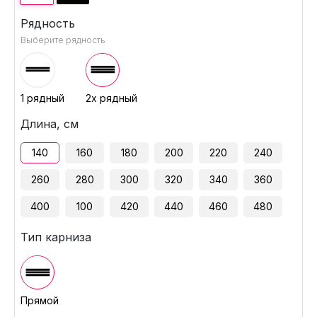
Рядность
Выберите рядность
1 рядный
2х рядный
Длина, см
140
160
180
200
220
240
260
280
300
320
340
360
400
100
420
440
460
480
Тип карниза
Прямой