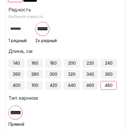
Рядность
Выберите рядность
1 рядный
2х рядный
Длина, см
140
160
180
200
220
240
260
280
300
320
340
360
400
100
420
440
460
480
Тип карниза
Прямой