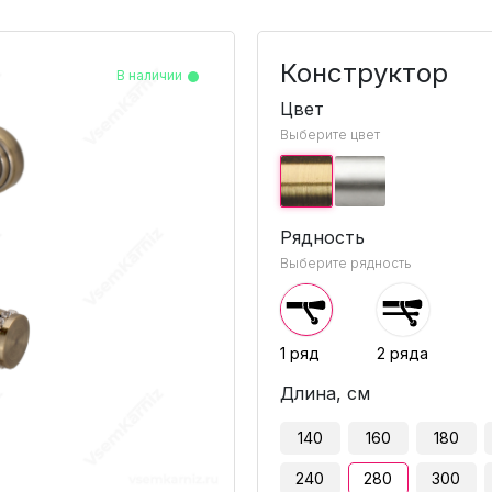
Конструктор
В наличии
В наличии
В наличии
В наличии
В наличии
В наличии
В наличии
В наличии
В наличии
Цвет
Выберите цвет
Рядность
Выберите рядность
1 ряд
2 ряда
Длина, см
140
160
180
240
280
300