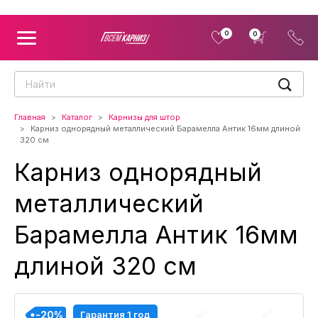
0
0
Главная
Каталог
Карнизы для штор
Карниз однорядный металлический Барамелла Антик 16мм длиной
320 см
Карниз однорядный
металлический
Барамелла Антик 16мм
длиной 320 см
-20%
-20%
-20%
-20%
-20%
-20%
-20%
-20%
-20%
Гарантия 1 год