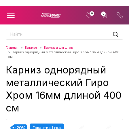
0
0
Главная
Каталог
Карнизы для штор
Карниз однорядный металлический Гиро Хром 16мм длиной 400
см
Карниз однорядный
металлический Гиро
Хром 16мм длиной 400
см
-20%
-20%
-20%
-20%
-20%
-20%
-20%
-20%
-20%
-20%
-20%
-20%
Гарантия 1 год