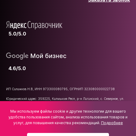
5.0/5.0
4.6/5.0
ИП Салажков Н.В, ИНН 973300080795, ОГРНИП 323080000022738
Юридический адрес: 359225, Калмыкия Респ, р-н Лаганский, с. Северное, ул.
Школьная, д. 47
Мы используем файлы cookie и другие технологии для вашего
E-mail:
info@vsemkarniz.ru
удобства пользования сайтом, анализа использования товаров и
услуг, для повышения качества рекомендаций.
Подробнее