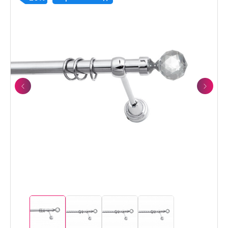
Previous
Next