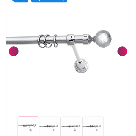
Previous
Next