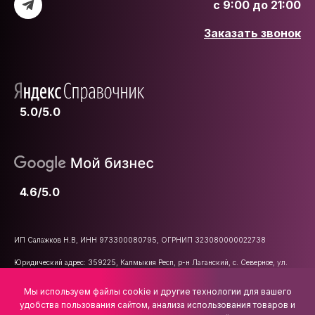
с 9:00 до 21:00
Заказать звонок
5.0/5.0
4.6/5.0
ИП Салажков Н.В, ИНН 973300080795, ОГРНИП 323080000022738
Юридический адрес: 359225, Калмыкия Респ, р-н Лаганский, с. Северное, ул.
Школьная, д. 47
Мы используем файлы cookie и другие технологии для вашего
E-mail:
info@vsemkarniz.ru
удобства пользования сайтом, анализа использования товаров и