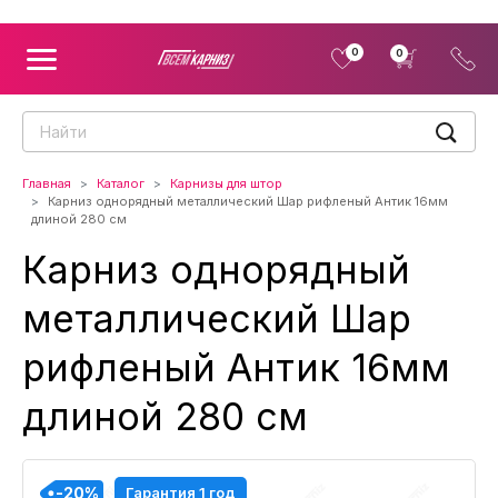
0
0
Главная
Каталог
Карнизы для штор
Карниз однорядный металлический Шар рифленый Антик 16мм
длиной 280 см
Карниз однорядный
металлический Шар
рифленый Антик 16мм
длиной 280 см
-20%
-20%
-20%
-20%
-20%
-20%
-20%
-20%
-20%
Гарантия 1 год