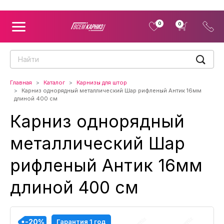
0
0
Главная
Каталог
Карнизы для штор
Карниз однорядный металлический Шар рифленый Антик 16мм
длиной 400 см
Карниз однорядный
металлический Шар
рифленый Антик 16мм
длиной 400 см
-20%
-20%
-20%
-20%
-20%
-20%
-20%
-20%
-20%
Гарантия 1 год