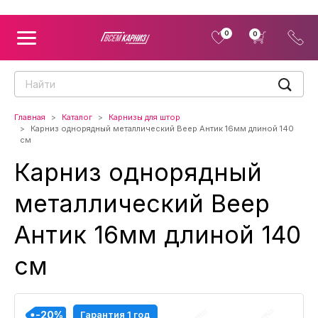
0
0
Главная
Каталог
Карнизы для штор
Карниз однорядный металлический Веер Антик 16мм длиной 140
см
Карниз однорядный
металлический Веер
Антик 16мм длиной 140
см
-20%
-20%
-20%
-20%
-20%
-20%
-20%
-20%
-20%
Гарантия 1 год