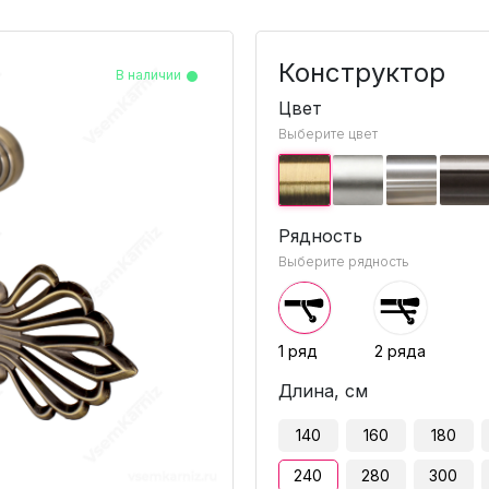
Конструктор
В наличии
В наличии
В наличии
В наличии
В наличии
В наличии
В наличии
В наличии
В наличии
Цвет
Выберите цвет
Рядность
Выберите рядность
1 ряд
2 ряда
Длина, см
140
160
180
240
280
300