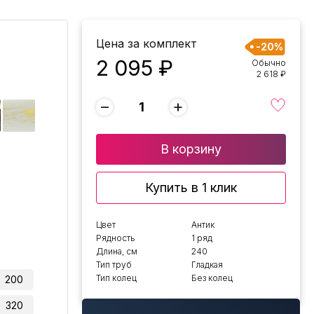
Цена за комплект
-20%
2 095 ₽
Обычно
2 618 ₽
−
+
В корзину
Купить в 1 клик
Цвет
Антик
Рядность
1 ряд
Длина, см
240
Тип труб
Гладкая
Тип колец
Без колец
200
320