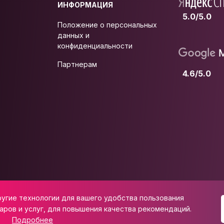
ИНФОРМАЦИЯ
5.0/5.0
Положение о персональных
данных и
конфиденциальности
Партнерам
4.6/5.0
ругие технологии для вашего удобства пользования
 ул. Школьная, д. 47
аров и услуг, для повышения качества рекомендаций.
Подробнее