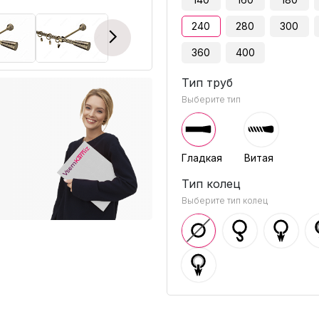
240
280
300
Next
360
400
Тип труб
Выберите тип
Гладкая
Витая
Тип колец
Выберите тип колец