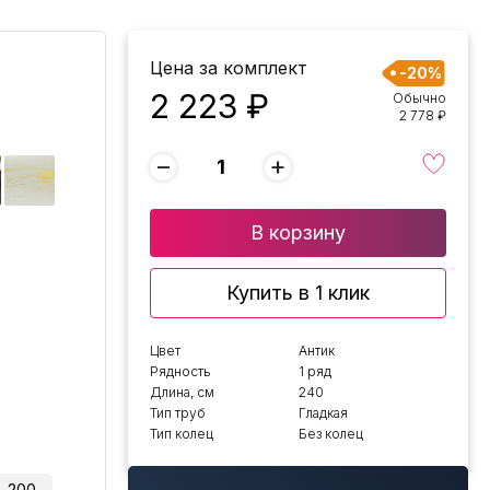
Цена за комплект
-20%
2 223 ₽
Обычно
2 778 ₽
−
+
В корзину
Купить в 1 клик
Цвет
Антик
Рядность
1 ряд
Длина, см
240
Тип труб
Гладкая
Тип колец
Без колец
200