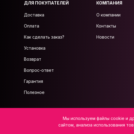
ДЛЯ ПОКУПАТЕЛЕЙ
КОМПАНИЯ
Доставка
О компании
Оплата
Контакты
Как сделать заказ?
Новости
Установка
Возврат
Вопрос-ответ
Гарантия
Полезное
ИП Салажков Н.В, ИНН 973300080795, ОГРНИП 323080000022738
Мы используем файлы cookie и д
Юридический адрес: 359225, Калмыкия Респ, р-н Лаганский, с. Северное,
E-mail:
info@vsemkarniz.ru
сайтом, анализа использования тов