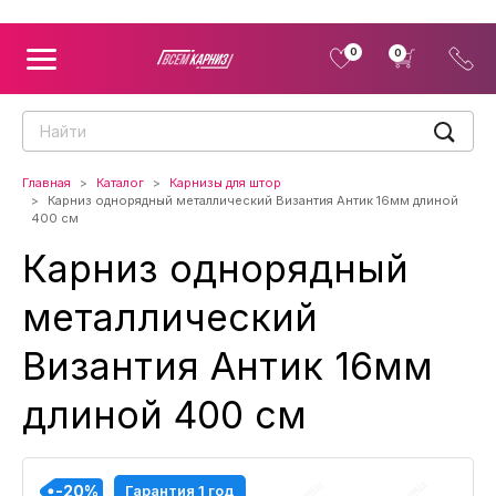
0
0
Главная
Каталог
Карнизы для штор
Карниз однорядный металлический Византия Антик 16мм длиной
400 см
Карниз однорядный
металлический
Византия Антик 16мм
длиной 400 см
-20%
-20%
-20%
-20%
-20%
-20%
-20%
-20%
-20%
Гарантия 1 год