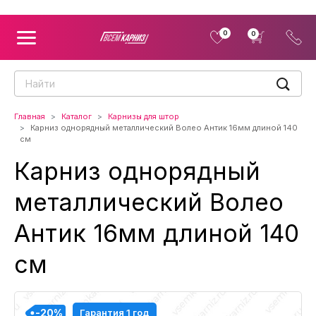
0
0
Главная
Каталог
Карнизы для штор
Карниз однорядный металлический Волео Антик 16мм длиной 140
см
Карниз однорядный
металлический Волео
Антик 16мм длиной 140
см
-20%
-20%
-20%
-20%
Гарантия 1 год