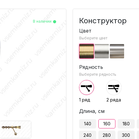
Конструктор
В наличии
В наличии
В наличии
В наличии
Цвет
Выберите цвет
Рядность
Выберите рядность
1 ряд
2 ряда
Длина, см
140
160
180
240
280
300