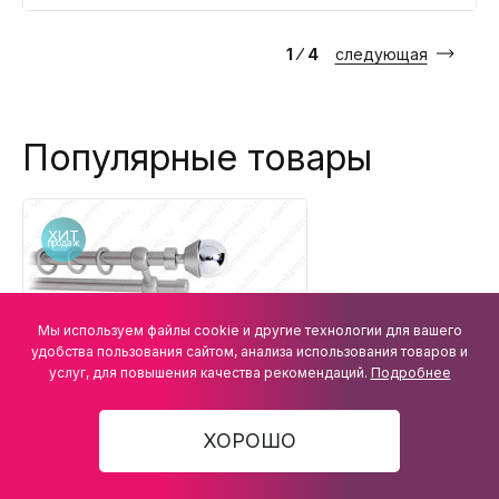
1
⁄
4
следующая
Популярные товары
Хит
продаж
Мы используем файлы cookie и другие технологии для вашего
удобства пользования сайтом, анализа использования товаров и
услуг, для повышения качества рекомендаций.
Подробнее
Карниз двухрядный
металлический Мельба
Сатин 16мм длиной 360
ХОРОШО
3 673 ₽
-20%
4591
см