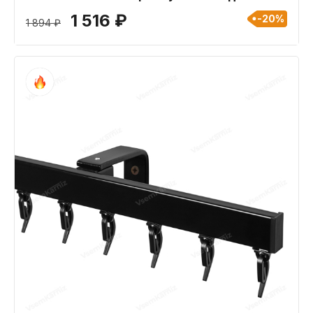
420 см
1 516 ₽
-20%
1 894 ₽