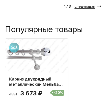
1
⁄
3
следующая
Популярные товары
Хит
продаж
Карниз двухрядный
металлический Мельба
Сатин 16мм длиной 360
3 673 ₽
-20%
4591
см