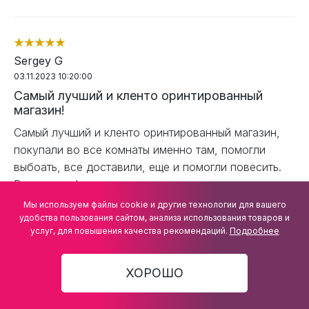
Sergey G
03.11.2023 10:20:00
Самый лучший и кленто оринтированный
магазин!
Самый лучший и кленто оринтированный магазин,
покупали во все комнаты именно там, помогли
выбоать, все доставили, еще и помогли повесить.
Различные формы оплаты и очень вежливые
консультанты. Будем покупать еще.
Мы используем файлы cookie и другие технологии для вашего
удобства пользования сайтом, анализа использования товаров и
yandex.ru
услуг, для повышения качества рекомендаций.
Подробнее
ВСЕ ОТЗЫВЫ →
ХОРОШО
Последние работы