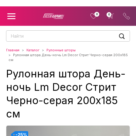
0
0
Главная
Каталог
Рулонные шторы
Рулонная штора День-ночь Lm Decor Стрит Черно-серая 200x185
см
Рулонная штора День-
ночь Lm Decor Стрит
Черно-серая 200x185
см
-25%
-25%
-25%
-25%
-25%
-25%
-25%
-25%
-25%
-25%
-25%