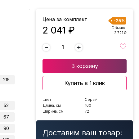
Цена за комплект
-25%
2 041 ₽
Обычно
2 721 ₽
−
+
В корзину
215
Купить в 1 клик
Цвет
Серый
52
Длина, см
160
Ширина, см
72
67
90
Доставим ваш товар: