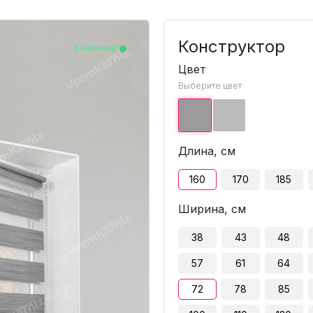
Конструктор
В наличии
В наличии
В наличии
В наличии
В наличии
В наличии
В наличии
В наличии
В наличии
В наличии
В наличии
Цвет
Выберите цвет
Длина, см
160
170
185
Ширина, см
38
43
48
57
61
64
72
78
85