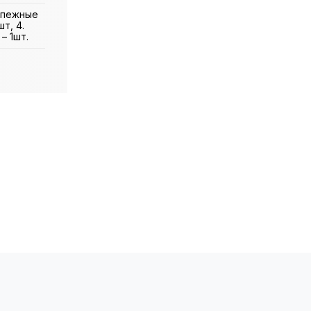
репежные
т, 4.
– 1шт.