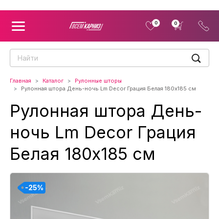
0
0
Главная
Каталог
Рулонные шторы
Рулонная штора День-ночь Lm Decor Грация Белая 180x185 см
Рулонная штора День-
ночь Lm Decor Грация
Белая 180x185 см
-25%
-25%
-25%
-25%
-25%
-25%
-25%
-25%
-25%
-25%
-25%
-25%
-25%
-25%
-25%
-25%
-25%