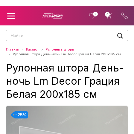
0
0
Главная
Каталог
Рулонные шторы
Рулонная штора День-ночь Lm Decor Грация Белая 200x185 см
Рулонная штора День-
ночь Lm Decor Грация
Белая 200x185 см
-25%
-25%
-25%
-25%
-25%
-25%
-25%
-25%
-25%
-25%
-25%
-25%
-25%
-25%
-25%
-25%
-25%