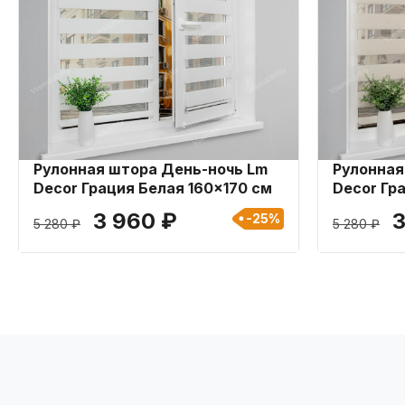
Рулонная штора День-ночь Lm
Рулонная
Decor Грация Белая 160x170 см
Decor Гр
см
3 960 ₽
3
-25%
5 280 ₽
5 280 ₽