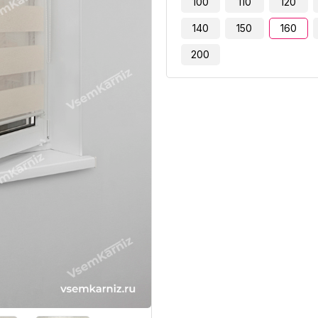
100
110
120
140
150
160
200