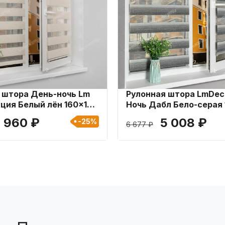
 штора День-ночь Lm
Рулонная штора LmDec
ация Белый лён 160x170
Ночь Дабл Бело-серая 
см
 960 ₽
5 008 ₽
-25%
6 677 ₽