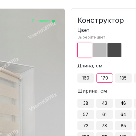
Конструктор
В наличии
В наличии
В наличии
В наличии
В наличии
В наличии
В наличии
В наличии
В наличии
В наличии
В наличии
В наличии
В наличии
В наличии
В наличии
В наличии
В наличии
Цвет
Выберите цвет
Длина, см
160
170
185
Ширина, см
38
43
48
57
61
64
72
78
85