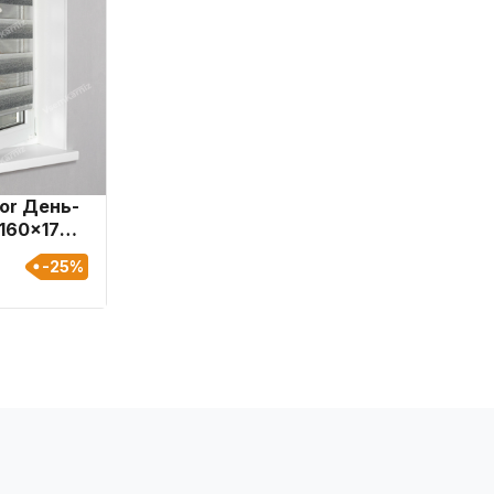
or День-
160x170
-25%