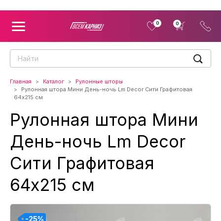
0
0
Главная
Каталог
Рулонные шторы
Рулонная штора Мини День-ночь Lm Decor Сити Графитовая
64x215 см
Рулонная штора Мини
День-ночь Lm Decor
Сити Графитовая
64x215 см
-25%
-25%
-25%
-25%
-25%
-25%
-25%
-25%
-25%
-25%
-25%
-25%
-25%
-25%
-25%
-25%
-25%