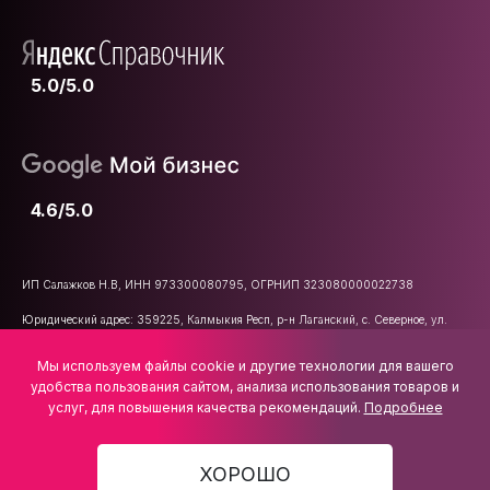
5.0/5.0
4.6/5.0
ИП Салажков Н.В, ИНН 973300080795, ОГРНИП 323080000022738
Юридический адрес: 359225, Калмыкия Респ, р-н Лаганский, с. Северное, ул.
Школьная, д. 47
Мы используем файлы cookie и другие технологии для вашего
E-mail:
info@vsemkarniz.ru
удобства пользования сайтом, анализа использования товаров и
услуг, для повышения качества рекомендаций.
Подробнее
ХОРОШО