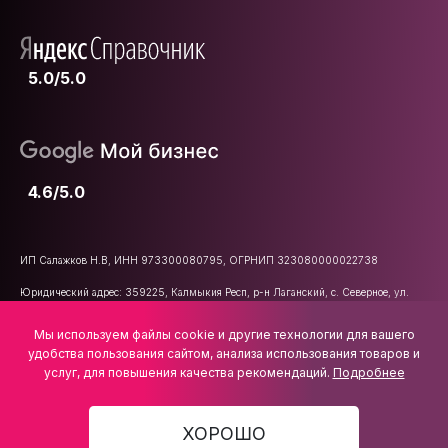
5.0/5.0
4.6/5.0
ИП Салажков Н.В, ИНН 973300080795, ОГРНИП 323080000022738
Юридический адрес: 359225, Калмыкия Респ, р-н Лаганский, с. Северное, ул.
Школьная, д. 47
Мы используем файлы cookie и другие технологии для вашего
E-mail:
info@vsemkarniz.ru
удобства пользования сайтом, анализа использования товаров и
услуг, для повышения качества рекомендаций.
Подробнее
ХОРОШО