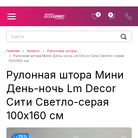
0
0
Главная
Каталог
Рулонные шторы
Рулонная штора Мини День-ночь Lm Decor Сити Светло-серая
100x160 см
Рулонная штора Мини
День-ночь Lm Decor
Сити Светло-серая
100x160 см
-25%
-25%
-25%
-25%
-25%
-25%
-25%
-25%
-25%
-25%
-25%
-25%
-25%
-25%
-25%
-25%
-25%