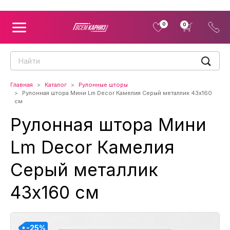
0
0
Главная
Каталог
Рулонные шторы
Рулонная штора Мини Lm Decor Камелия Серый металлик 43x160
см
Рулонная штора Мини
Lm Decor Камелия
Серый металлик
43x160 см
-25%
-25%
-25%
-25%
-25%
-25%
-25%
-25%
-25%
-25%
-25%