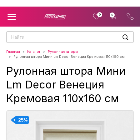
0
0
Главная
Каталог
Рулонные шторы
Рулонная штора Мини Lm Decor Венеция Кремовая 110x160 см
Рулонная штора Мини
Lm Decor Венеция
Кремовая 110x160 см
-25%
-25%
-25%
-25%
-25%
-25%
-25%
-25%
-25%
-25%
-25%