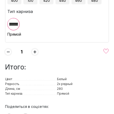
400
100
420
440
460
480
Тип карниза
Прямой
−
+
Итого:
Цвет
Белый
Рядность
2х рядный
Длина, см
280
Тип карниза
Прямой
Поделиться в соцсетях: