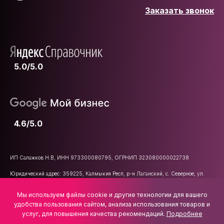
Заказать звонок
5.0/5.0
4.6/5.0
ИП Салажков Н.В, ИНН 973300080795, ОГРНИП 323080000022738
Юридический адрес: 359225, Калмыкия Респ, р-н Лаганский, с. Северное, ул.
Школьная, д. 47
Мы используем файлы cookie и другие технологии для вашего
E-mail:
info@vsemkarniz.ru
удобства пользования сайтом, анализа использования товаров и
услуг, для повышения качества рекомендаций.
Подробнее