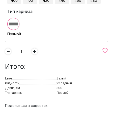
400
100
420
440
460
480
Тип карниза
Прямой
−
+
Итого:
Цвет
Белый
Рядность
2х рядный
Длина, см
300
Тип карниза
Прямой
Поделиться в соцсетях: