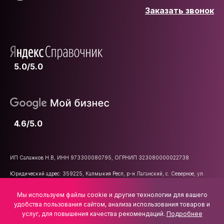
Заказать звонок
5.0/5.0
4.6/5.0
ИП Салажков Н.В, ИНН 973300080795, ОГРНИП 323080000022738
Юридический адрес: 359225, Калмыкия Респ, р-н Лаганский, с. Северное, ул.
Школьная, д. 47
Мы используем файлы cookie и другие технологии для вашего
E-mail:
info@vsemkarniz.ru
удобства пользования сайтом, анализа использования товаров и
услуг, для повышения качества рекомендаций.
Подробнее