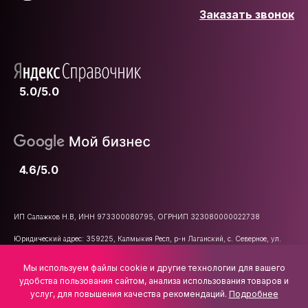
Заказать звонок
5.0/5.0
4.6/5.0
ИП Салажков Н.В, ИНН 973300080795, ОГРНИП 323080000022738
Юридический адрес: 359225, Калмыкия Респ, р-н Лаганский, с. Северное, ул.
Школьная, д. 47
Мы используем файлы cookie и другие технологии для вашего
E-mail:
info@vsemkarniz.ru
удобства пользования сайтом, анализа использования товаров и
услуг, для повышения качества рекомендаций.
Подробнее