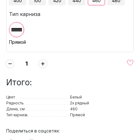
400
100
420
440
460
480
Тип карниза
Прямой
−
+
Итого:
Цвет
Белый
Рядность
2х рядный
Длина, см
460
Тип карниза
Прямой
Поделиться в соцсетях: