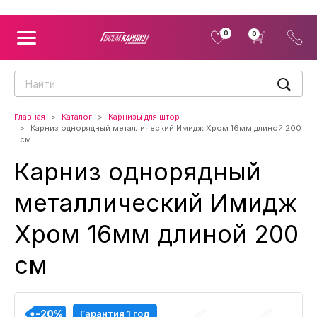
0
0
Главная
Каталог
Карнизы для штор
Карниз однорядный металлический Имидж Хром 16мм длиной 200
см
Карниз однорядный
металлический Имидж
Хром 16мм длиной 200
см
-20%
-20%
-20%
-20%
-20%
-20%
-20%
-20%
-20%
Гарантия 1 год