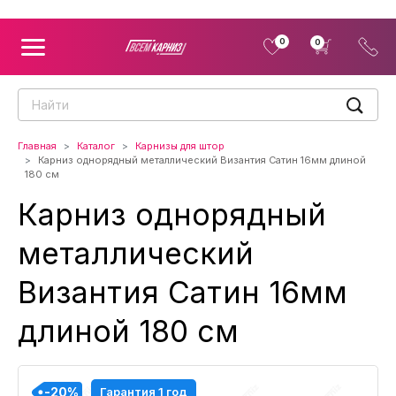
0
0
Главная
Каталог
Карнизы для штор
Карниз однорядный металлический Византия Сатин 16мм длиной
180 см
Карниз однорядный
металлический
Византия Сатин 16мм
длиной 180 см
-20%
-20%
-20%
-20%
-20%
-20%
-20%
-20%
-20%
Гарантия 1 год