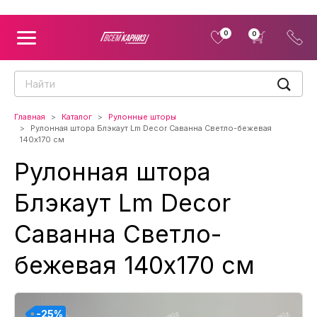
0
0
Главная
Каталог
Рулонные шторы
Рулонная штора Блэкаут Lm Decor Саванна Светло-бежевая
140x170 см
Рулонная штора
Блэкаут Lm Decor
Саванна Светло-
бежевая 140x170 см
-25%
-25%
-25%
-25%
-25%
-25%
-25%
-25%
-25%
-25%
-25%
-25%
-25%
-25%
-25%
-25%
-25%