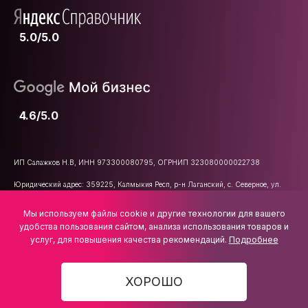
5.0/5.0
4.6/5.0
ИП Салажков Н.В, ИНН 973300080795, ОГРНИП 323080000022738
Юридический адрес: 359225, Калмыкия Респ, р-н Лаганский, с. Северное, ул.
Школьная, д. 47
Мы используем файлы cookie и другие технологии для вашего
E-mail:
info@vsemkarniz.ru
удобства пользования сайтом, анализа использования товаров и
услуг, для повышения качества рекомендаций.
Подробнее
ХОРОШО
2 907 ₽
В КОРЗИНУ