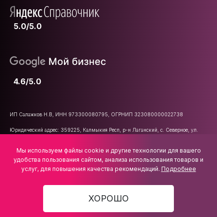
5.0/5.0
4.6/5.0
ИП Салажков Н.В, ИНН 973300080795, ОГРНИП 323080000022738
Юридический адрес: 359225, Калмыкия Респ, р-н Лаганский, с. Северное, ул.
Школьная, д. 47
Мы используем файлы cookie и другие технологии для вашего
E-mail:
info@vsemkarniz.ru
удобства пользования сайтом, анализа использования товаров и
услуг, для повышения качества рекомендаций.
Подробнее
ХОРОШО
1 393 ₽
В КОРЗИНУ