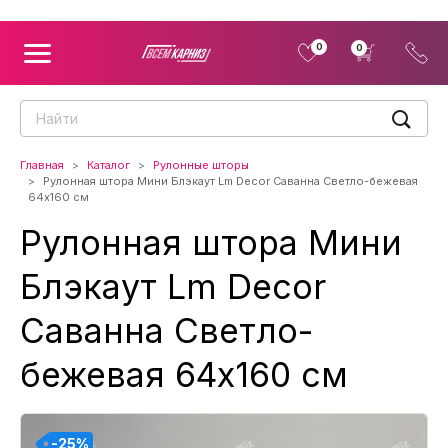
0
0
Главная
Каталог
Рулонные шторы
Рулонная штора Мини Блэкаут Lm Decor Саванна Светло-бежевая
64x160 см
Рулонная штора Мини
Блэкаут Lm Decor
Саванна Светло-
бежевая 64x160 см
-25%
-25%
-25%
-25%
-25%
-25%
-25%
-25%
-25%
-25%
-25%
-25%
-25%
-25%
-25%
-25%
-25%