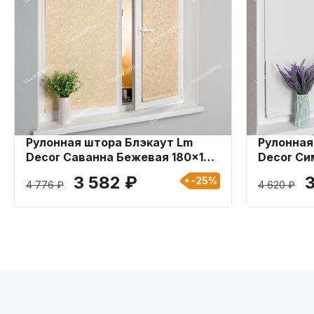
Рулонная штора Блэкаут Lm
Рулонная
Decor Саванна Бежевая 180x185
Decor Си
см
3 582 ₽
-25%
4 776 ₽
4 620 ₽