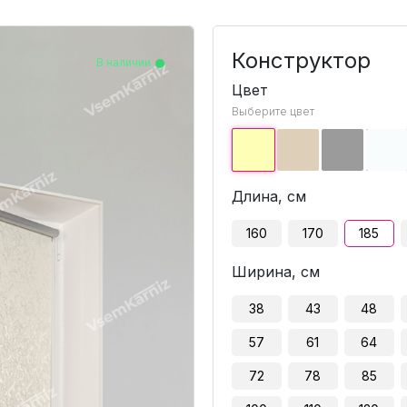
Конструктор
В наличии
В наличии
В наличии
В наличии
В наличии
В наличии
В наличии
В наличии
В наличии
В наличии
В наличии
В наличии
В наличии
В наличии
В наличии
В наличии
В наличии
Цвет
Выберите цвет
Длина, см
160
170
185
Ширина, см
38
43
48
57
61
64
72
78
85