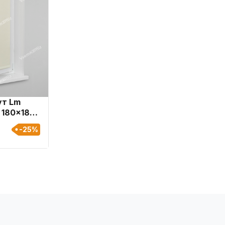
ут Lm
 180x185
-25%