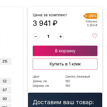
Цена за комплект
-25%
3 941 ₽
Обычно
5 254 ₽
−
+
В корзину
215
Купить в 1 клик
Цвет
Светло-бежевый
52
Длина, см
185
Ширина, см
180
67
90
Доставим ваш товар: