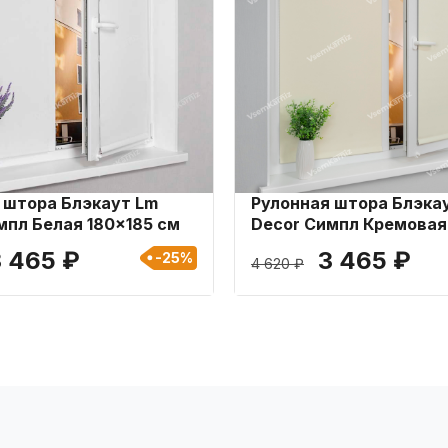
 штора Блэкаут Lm
Рулонная штора Блэка
мпл Белая 180x185 см
Decor Симпл Кремовая
см
3 465 ₽
3 465 ₽
-25%
4 620 ₽