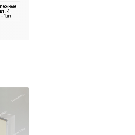
репежные
т, 4.
– 1шт.