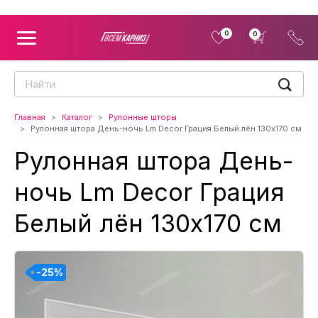
0
0
Главная
Каталог
Рулонные шторы
Рулонная штора День-ночь Lm Decor Грация Белый лён 130x170 см
Рулонная штора День-
ночь Lm Decor Грация
Белый лён 130x170 см
-25%
-25%
-25%
-25%
-25%
-25%
-25%
-25%
-25%
-25%
-25%
-25%
-25%
-25%
-25%
-25%
-25%
-25%
-25%