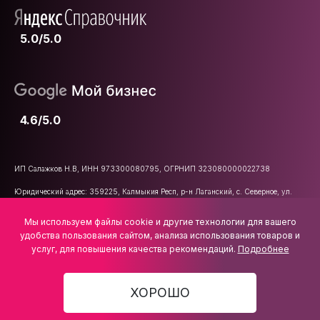
5.0/5.0
4.6/5.0
ИП Салажков Н.В, ИНН 973300080795, ОГРНИП 323080000022738
Юридический адрес: 359225, Калмыкия Респ, р-н Лаганский, с. Северное, ул.
Школьная, д. 47
Мы используем файлы cookie и другие технологии для вашего
E-mail:
info@vsemkarniz.ru
удобства пользования сайтом, анализа использования товаров и
услуг, для повышения качества рекомендаций.
Подробнее
ХОРОШО
1 801 ₽
В КОРЗИНУ