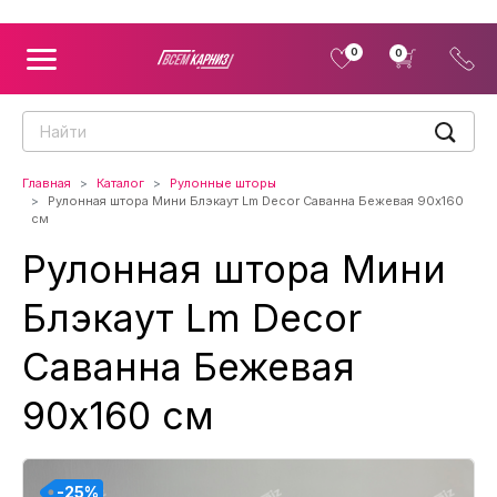
0
0
Главная
Каталог
Рулонные шторы
Рулонная штора Мини Блэкаут Lm Decor Саванна Бежевая 90x160
см
Рулонная штора Мини
Блэкаут Lm Decor
Саванна Бежевая
90x160 см
-25%
-25%
-25%
-25%
-25%
-25%
-25%
-25%
-25%
-25%
-25%
-25%
-25%
-25%
-25%
-25%
-25%