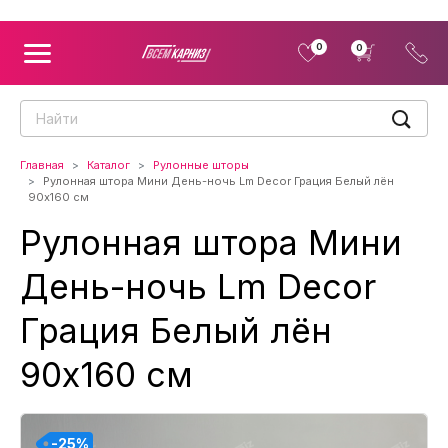
0
0
Главная
Каталог
Рулонные шторы
Рулонная штора Мини День-ночь Lm Decor Грация Белый лён
90x160 см
Рулонная штора Мини
День-ночь Lm Decor
Грация Белый лён
90x160 см
-25%
-25%
-25%
-25%
-25%
-25%
-25%
-25%
-25%
-25%
-25%
-25%
-25%
-25%
-25%
-25%
-25%
-25%
-25%