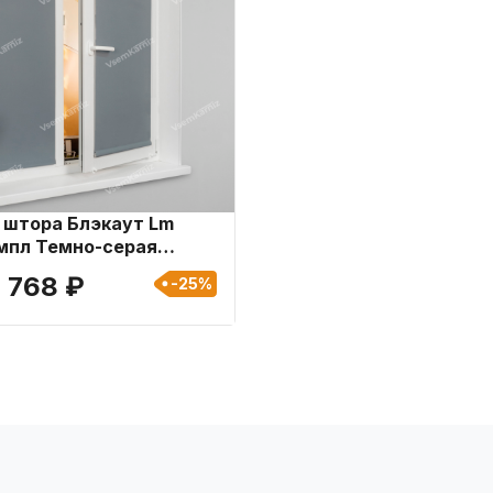
 штора Блэкаут Lm
мпл Темно-серая
см
 768 ₽
-25%