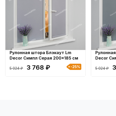
Рулонная штора Блэкаут Lm
Рулонная
Decor Симпл Серая 200x185 см
Decor Си
200x185 
3 768 ₽
3
-25%
5 024 ₽
5 024 ₽