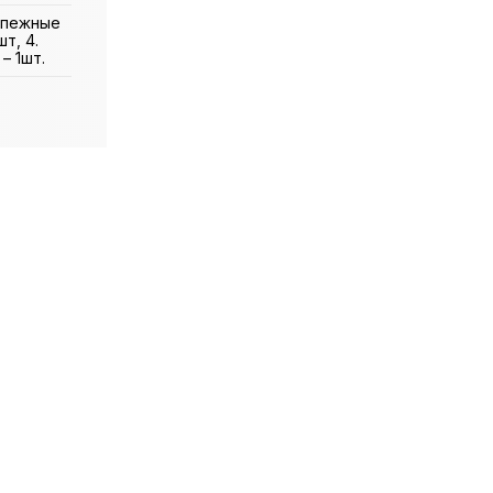
репежные
т, 4.
– 1шт.