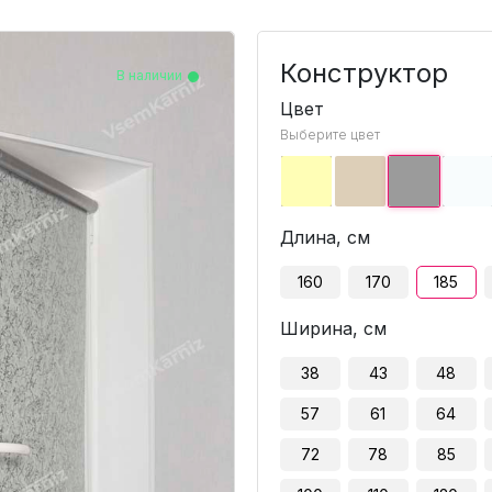
Конструктор
В наличии
В наличии
В наличии
В наличии
В наличии
В наличии
В наличии
В наличии
В наличии
В наличии
В наличии
В наличии
В наличии
В наличии
В наличии
В наличии
В наличии
Цвет
Выберите цвет
Длина, см
160
170
185
Ширина, см
38
43
48
57
61
64
72
78
85