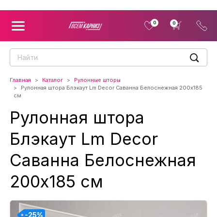
0
0
Главная
Каталог
Рулонные шторы
Рулонная штора Блэкаут Lm Decor Саванна Белоснежная 200x185
см
Рулонная штора
Блэкаут Lm Decor
Саванна Белоснежная
200x185 см
-25%
-25%
-25%
-25%
-25%
-25%
-25%
-25%
-25%
-25%
-25%
-25%
-25%
-25%
-25%
-25%
-25%
-25%
-25%
-25%
-25%