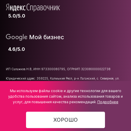
5.0/5.0
4.6/5.0
ИП Салажков Н.В, ИНН 973300080795, ОГРНИП 323080000022738
Юридический адрес: 359225, Калмыкия Респ, р-н Лаганский, с. Северное, ул.
Школьная, д. 47
Мы используем файлы cookie и другие технологии для вашего
E-mail:
info@vsemkarniz.ru
удобства пользования сайтом, анализа использования товаров и
услуг, для повышения качества рекомендаций.
Подробнее
ХОРОШО
4 293 ₽
В КОРЗИНУ