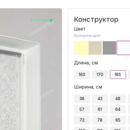
Конструктор
В наличии
В наличии
В наличии
В наличии
В наличии
В наличии
В наличии
В наличии
В наличии
В наличии
В наличии
В наличии
В наличии
В наличии
В наличии
В наличии
В наличии
В наличии
В наличии
В наличии
В наличии
Цвет
Выберите цвет
Длина, см
160
170
185
Ширина, см
38
43
48
57
61
64
72
78
85