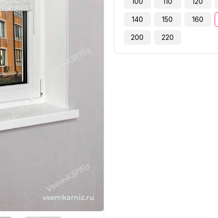
100
110
120
140
150
160
200
220