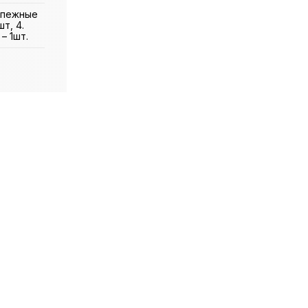
репежные
т, 4.
– 1шт.